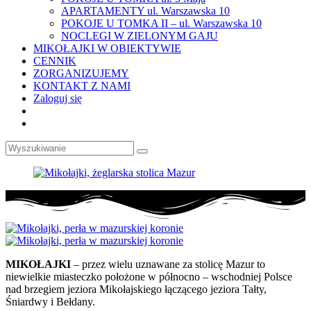
APARTAMENTY ul. Warszawska 10
POKOJE U TOMKA II – ul. Warszawska 10
NOCLEGI W ZIELONYM GAJU
MIKOŁAJKI W OBIEKTYWIE
CENNIK
ZORGANIZUJEMY
KONTAKT Z NAMI
Zaloguj się
Odtwórz film na temat Pokoje w Mikołajkach, U Tomka
MIKOŁAJKI
– przez wielu uznawane za stolicę Mazur to
niewielkie miasteczko położone w północno – wschodniej Polsce
nad brzegiem jeziora Mikołajskiego łączącego jeziora Tałty,
Śniardwy i Bełdany.