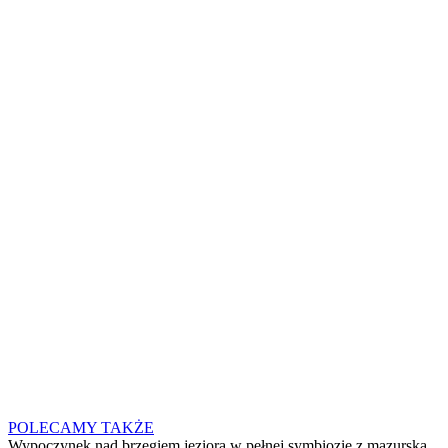
POLECAMY TAKŻE
Wypoczynek nad brzegiem jeziora w pełnej symbiozie z mazurską