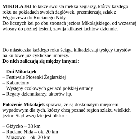
MIKOŁAJKI
to także swoista mekka żeglarzy, którzy każdego
roku na pokładach swoich żaglówek, przemierzają szlak z
Węgorzewa do Rucianego Nidy.
Do licznych kei po obu stronach jeziora Mikołajskiego, od wczesnej
wiosny do późnej jesieni, zawija kilkaset jachtów dziennie.
Do miasteczka każdego roku ściąga kilkadziesiąt tysięcy turystów
na kultowe już cykliczne imprezy.
Do nich zaliczają się między innymi :
–
Dni Mikołajek
– Festiwale Piosenki Żeglarskiej
– Kabaretony
– Występy czołowych gwiazd polskiej estrady
– Regaty dziennikarzy, aktorów itp.
Położenie Mikołajek
sprawia, że są doskonałym miejscem
wypadowym dla tych, którzy chcą poznać region szlaku wielkich
jezior. Stąd wszędzie jest blisko :
– Giżycko – 38 km
– Ruciane Nida – ok. 20 km
– Mrągowo – ok. 20 km